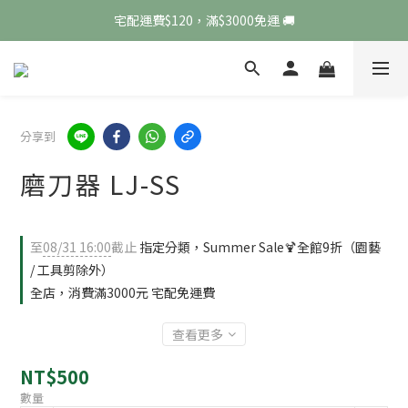
宅配運費$120，滿$3000免運 🚚
 超商運費$80，滿$1800免運 🏪
 超商運費$80，滿$1800免運 🏪
分享到
磨刀器 LJ-SS
至
08/31 16:00
截止
指定分類，Summer Sale🍹全館9折（園藝
/ 工具剪除外）
全店，消費滿3000元 宅配免運費
查看更多
NT$500
數量