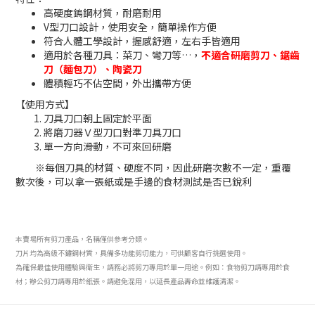
高硬度鎢鋼材質，耐磨耐用
V型刀口設計，使用安全，簡單操作方便
符合人體工學設計，握感舒適，左右手皆適用
適用於各種刀具：菜刀、彎刀等…，
不適合研磨剪刀、鋸齒
刀（麵包刀）、陶瓷刀
體積輕巧不佔空間，外出攜帶方便
【使用方式】
刀具刀口朝上固定於平面
將磨刀器Ｖ型刀口對準刀具刀口
單一方向滑動，不可來回研磨
※每個刀具的材質、硬度不同，因此研磨次數不一定，重覆
數次後，可以拿一張紙或是手邊的食材測試是否已銳利
本賣場所有剪刀產品，名稱僅供參考分類。
刀片均為高級不鏽鋼材質，具備多功能剪切能力，可供顧客自行挑選使用。
為確保最佳使用體驗與衛生，請務必將剪刀專用於單一用途。例如：食物剪刀請專用於食
材；辦公剪刀請專用於紙張。請避免混用，以延長產品壽命並維護清潔。