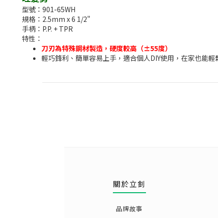
型號：901-65WH
規格：2.5mm x 6 1/2"
手柄：P.P. + TPR
特性：
刀刃為特殊鋼材製造，硬度較高（±55度）
輕巧鋒利、簡單容易上手，適合個人DIY使用，在家也能
關於立釗
品牌故事