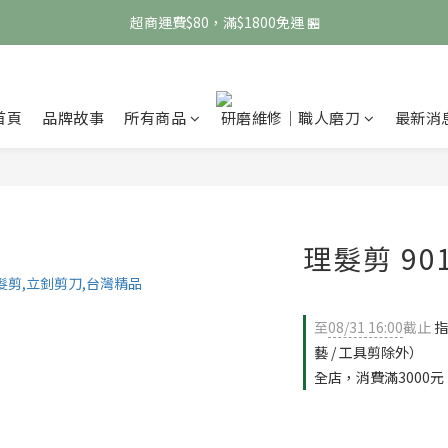
 超商運費$80，滿$1800免運 🏪
 超商運費$80，滿$1800免運 🏪
宅配運費$120，滿$3000免運 🚚
 超商運費$80，滿$1800免運 🏪
首頁
品牌故事
所有商品
研磨維修｜職人磨刀
最新消
理髮剪 901
至
08/31 16:00
截止
指
藝 / 工具剪除外）
全店，消費滿3000元