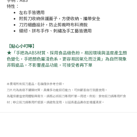
手柄：ABS
特性：
左右手皆適用
附剪刀收納保護蓋子，方便收納、攜帶安全
刀刃細齒設計，防止剪裁時布料滑脫
縫紉、拼布手作、刺繡及手工藝皆適用
【貼心小叮嚀】
★
「手把為ABS材質、採用食品級色粉，易因環境與溫度產生顏
色變化，手把顏色屬淺色系，更容易因氧化而泛黃」
為自然現象
非瑕疵品，不影響產品功能，可接受者再下單
本賣場所有剪刀產品，名稱僅供參考分類。
刀片均為高級不鏽鋼材質，具備多功能剪切能力，可供顧客自行挑選使用。
為確保最佳使用體驗與衛生，請務必將剪刀專用於單一用途。例如：食物剪刀請專用於食
材；辦公剪刀請專用於紙張。請避免混用，以延長產品壽命並維護清潔。